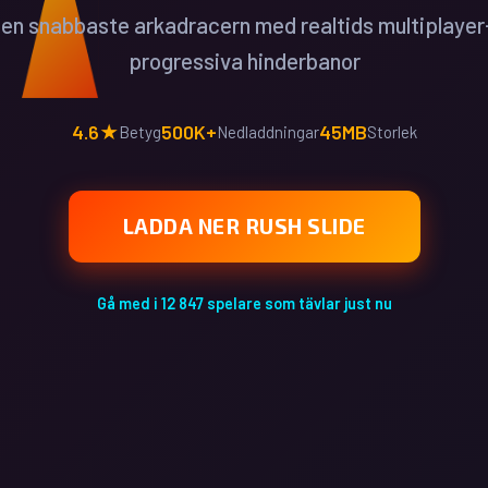
n snabbaste arkadracern med realtids multiplayer
progressiva hinderbanor
4.6★
500K+
45MB
Betyg
Nedladdningar
Storlek
LADDA NER RUSH SLIDE
Gå med i 12 847 spelare som tävlar just nu